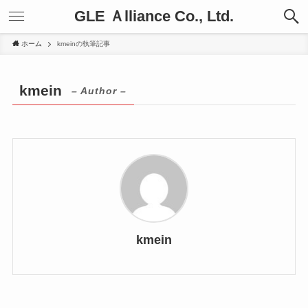
GLE Ａlliance Co., Ltd.
ホーム
kmeinの執筆記事
kmein
– Author –
kmein